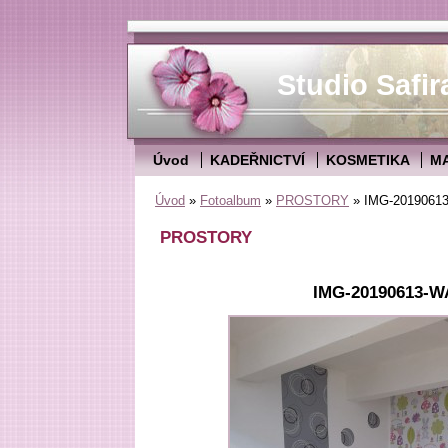
Studio Safir
Úvod
KADEŘNICTVÍ
KOSMETIKA
M
Úvod
»
Fotoalbum
»
PROSTORY
»
IMG-2019061
PROSTORY
IMG-20190613-W