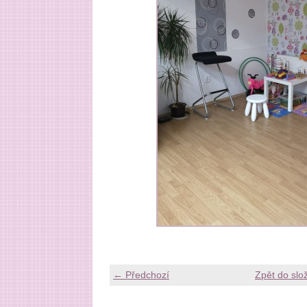
← Předchozí
Zpět do slo