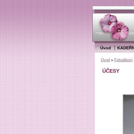
Úvod
KADEŘN
Úvod
»
Fotoalbum
ÚČESY