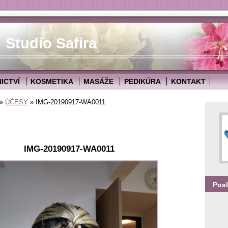
Studio Safira
ICTVÍ
KOSMETIKA
MASÁŽE
PEDIKÚRA
KONTAKT
»
ÚČESY
»
IMG-20190917-WA0011
IMG-20190917-WA0011
Posl