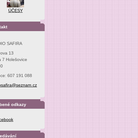
ÚČESY
takt
IO SAFIRA
rova 13
 7 Holešovice
00
ce: 607 191 088
iosafira@seznam.cz
íbené odkazy
cebook
ledávání