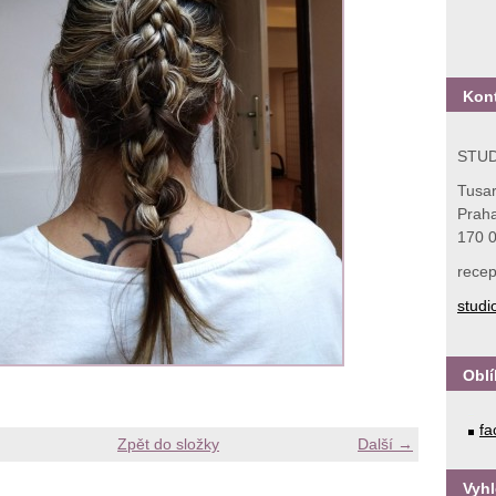
Kon
STUD
Tusa
Praha
170 
recep
stud
Obl
fa
Zpět do složky
Další →
Vyh